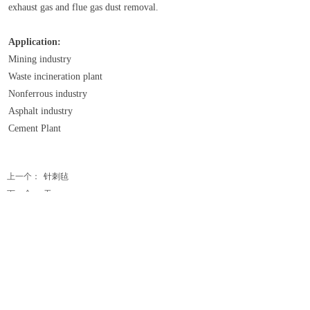
exhaust gas and flue gas dust removal.
Application:
Mining industry
Waste incineration plant
Nonferrous industry
Asphalt industry
Cement Plant
上一个：
针刺毡
下一个：
无